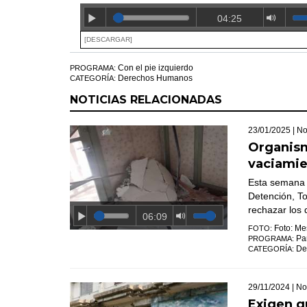
04:25
[DESCARGAR]
Con el pie izquierdo
PROGRAMA:
Derechos Humanos
CATEGORÍA:
NOTICIAS RELACIONADAS
23/01/2025 |
No
Organis
vaciamie
Esta semana s
Detención, To
rechazar los 
06:09
Foto: Me
FOTO:
Pa
PROGRAMA:
De
CATEGORÍA:
29/11/2024 |
No
Exigen q